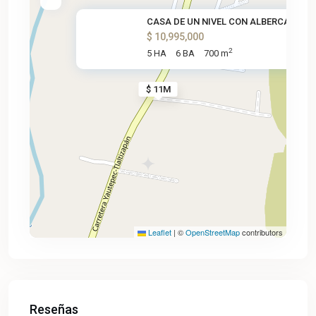
CASA DE UN NIVEL CON ALBERCA Y
$ 10,995,000
2
5 HA
6 BA
700 m
$ 11M
Leaflet
|
©
OpenStreetMap
contributors
Reseñas