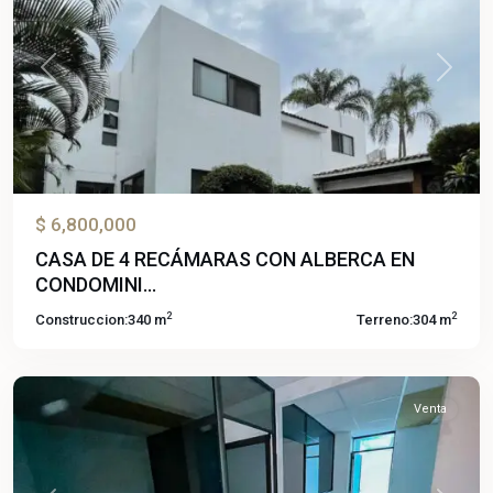
Previous
Next
$ 6,800,000
CASA DE 4 RECÁMARAS CON ALBERCA EN
CONDOMINI...
2
2
Construccion:
340 m
Terreno:
304 m
Chapultepec
,
Cuernavaca
Venta