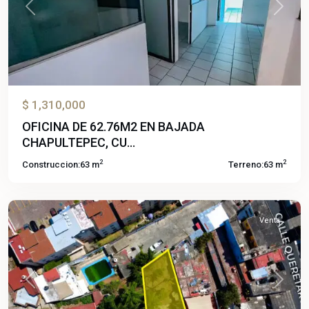
Previous
Next
$ 1,310,000
OFICINA DE 62.76M2 EN BAJADA
CHAPULTEPEC, CU...
2
2
Construccion:
63 m
Terreno:
63 m
Acapantzingo
,
Cuernavaca
Venta
Previous
Next