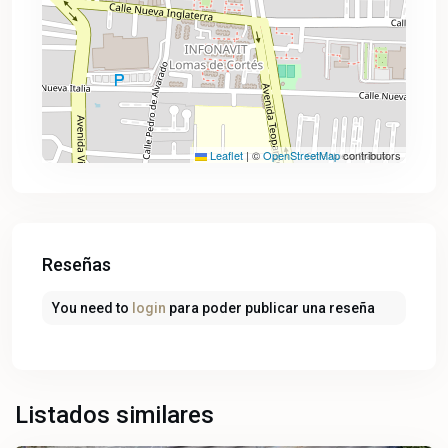
Leaflet
|
©
OpenStreetMap
contributors
Reseñas
You need to
login
para poder publicar una reseña
Lomas
de
Cortes
,
Listados similares
Cuernavaca