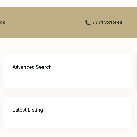
ros
7771281884
Advanced Search
Latest Listing