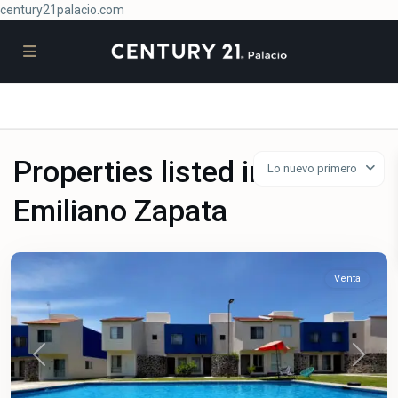
century21palacio.com
Condominio
Ojo
Properties listed in
Lo nuevo primero
De
Agua
,
Emiliano Zapata
Emiliano
Zapata
Venta
Previous
Next