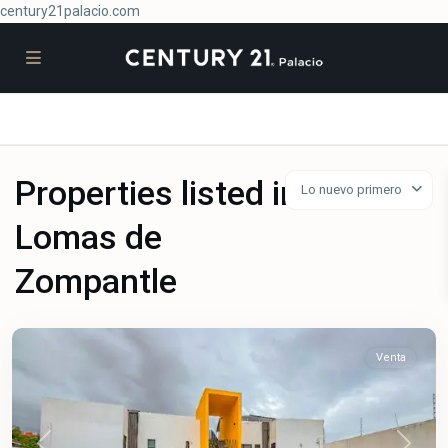
century21palacio.com
Properties listed in
Lo nuevo primero
Lomas de
Lomas
de
Zompantle
Zompantle
,
Cuernavaca
Venta