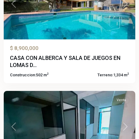
Previous
Next
$ 8,900,000
CASA CON ALBERCA Y SALA DE JUEGOS EN
LOMAS D...
2
2
Construccion:
502 m
Terreno:
1,334 m
Chapultepec
,
Cuernavaca
Venta
Previous
Next