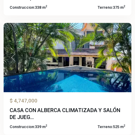
2
2
Construccion:
338 m
Terreno:
375 m
Brisas
Venta
Previous
Next
$ 4,747,000
CASA CON ALBERCA CLIMATIZADA Y SALÓN
DE JUEG...
2
2
Construccion:
339 m
Terreno:
525 m
Chapultepec
,