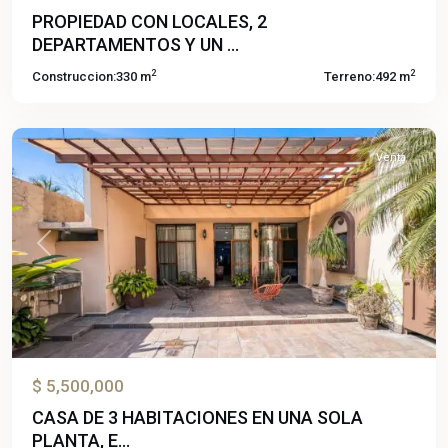
Jojutla
PROPIEDAD CON LOCALES, 2
De
DEPARTAMENTOS Y UN ...
Juárez
2
2
Construccion:
330 m
Terreno:
492 m
Centro
,
Jojutla
Venta
Previous
Next
$ 5,500,000
CASA DE 3 HABITACIONES EN UNA SOLA
PLANTA, E...