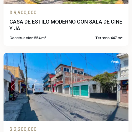
$ 9,900,000
CASA DE ESTILO MODERNO CON SALA DE CINE
Y JA...
2
2
Construccion:
554 m
Terreno:
447 m
Altavista
,
Cuernavaca
Venta
Previous
Next
$ 2,200,000