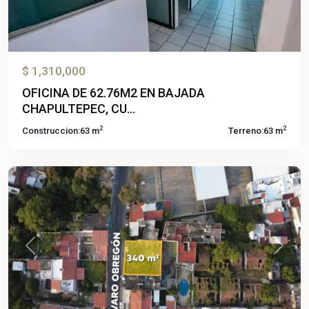
$ 1,310,000
OFICINA DE 62.76M2 EN BAJADA
CHAPULTEPEC, CU...
Cuernavaca
2
2
Construccion:
63 m
Terreno:
63 m
Centro
,
Cuernavaca
Venta
Previous
Next