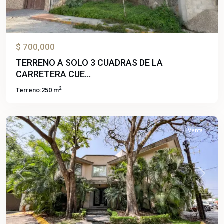
$ 700,000
TERRENO A SOLO 3 CUADRAS DE LA
CARRETERA CUE...
2
Terreno:
250 m
Palmira
,
Cuernavaca
Venta
Previous
Next