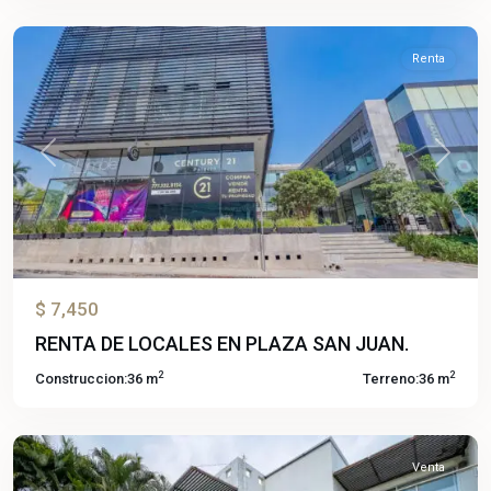
Cuernavaca
Renta
Previous
Next
$ 7,450
RENTA DE LOCALES EN PLAZA SAN JUAN.
Burgos
2
2
Construccion:
36 m
Terreno:
36 m
Bugambilias
,
Temixco
Venta