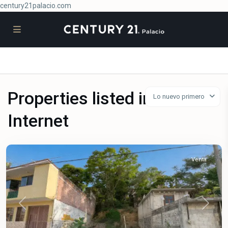
century21palacio.com
Properties listed in
Lo nuevo primero
José
López
Internet
Portillo
,
Jiutepec
Venta
Previous
Next