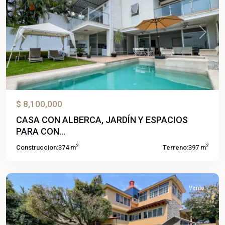
Previous
Next
$ 8,100,000
CASA CON ALBERCA, JARDÍN Y ESPACIOS
Lomas
PARA CON...
de
2
2
Construccion:
374 m
Terreno:
397 m
Cuernavaca
,
Temixco
Venta