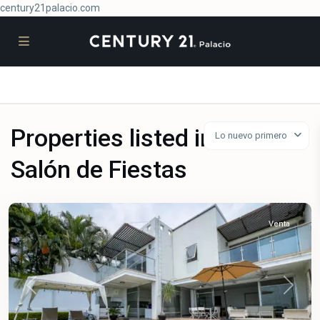
century21palacio.com
Properties listed in
Lo nuevo primero
Burgos
Salón de Fiestas
Bugambilias
,
Temixco
Venta
Previous
Next