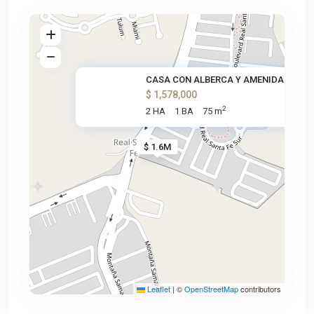
CASA CON ALBERCA Y AMENIDADES
$ 1,578,000
2
2 HA
1 BA
75 m
$ 1.6M
Leaflet
|
©
OpenStreetMap
contributors