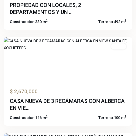
PROPIEDAD CON LOCALES, 2
Santa
DEPARTAMENTOS Y UN ...
Fe
2
2
Construccion:
330 m
Terreno:
492 m
Lifestyle
,
Xochitepec
Venta
Previous
Next
$ 2,670,000
CASA NUEVA DE 3 RECÁMARAS CON ALBERCA
Lomas
EN VIE...
de
2
2
Construccion:
116 m
Terreno:
100 m
Cuernavaca
,
Temixco