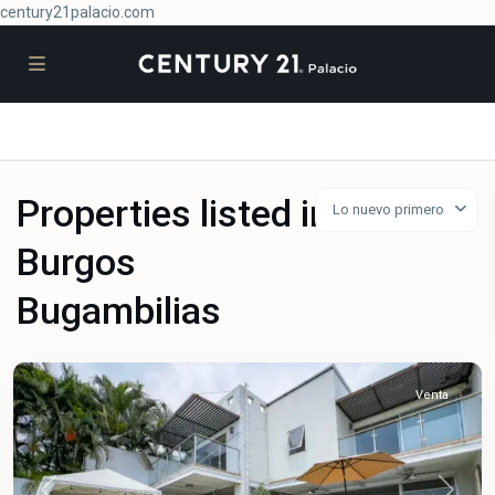
century21palacio.com
Properties listed in
Lo nuevo primero
Burgos
Burgos
Bugambilias
Bugambilias
,
Temixco
Venta