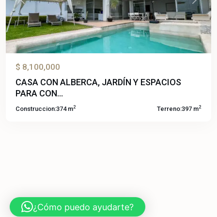
Previous
Next
$ 8,100,000
CASA CON ALBERCA, JARDÍN Y ESPACIOS
PARA CON...
2
2
Construccion:
374 m
Terreno:
397 m
¿Cómo puedo ayudarte?