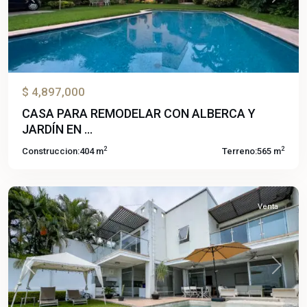
Previous
Next
$ 4,897,000
CASA PARA REMODELAR CON ALBERCA Y
JARDÍN EN ...
Burgos
2
2
Construccion:
404 m
Terreno:
565 m
Bugambilias
,
Temixco
Venta
Previous
Next