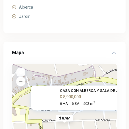
Alberca
Jardín
Mapa
CASA CON ALBERCA Y SALA DE JUE
$ 8,900,000
2
6 HA
6 BA
502 m
$ 8.9M