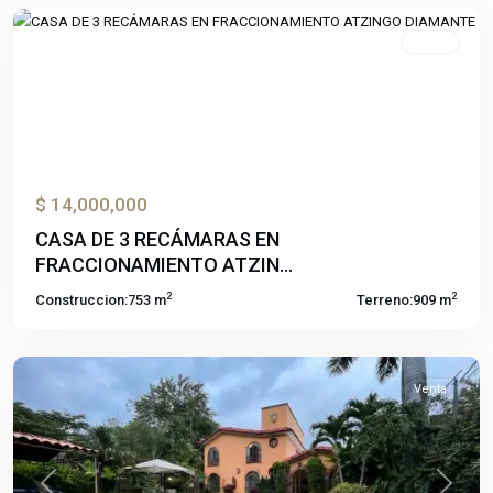
Venta
Previous
Next
$ 14,000,000
CASA DE 3 RECÁMARAS EN
Lomas
FRACCIONAMIENTO ATZIN...
de
2
2
Construccion:
753 m
Terreno:
909 m
Cuernavaca
,
Temixco
Venta