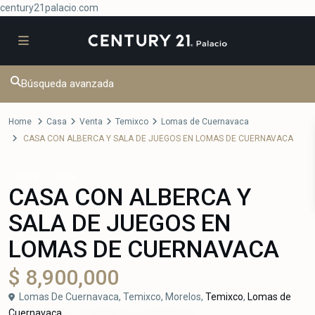
century21palacio.com
Búsqueda avanzada
Home
Casa
Venta
Temixco
Lomas de Cuernavaca
CASA CON ALBERCA Y SALA DE JUEGOS EN LOMAS DE CUERNAVACA
Venta
Casa
CASA CON ALBERCA Y
SALA DE JUEGOS EN
LOMAS DE CUERNAVACA
$ 8,900,000
Lomas De Cuernavaca, Temixco, Morelos,
Temixco
,
Lomas de
Cuernavaca