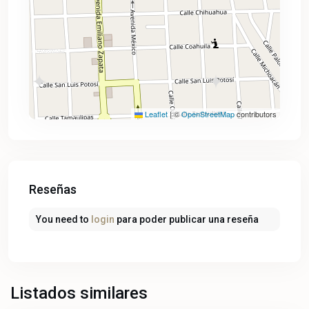
Leaflet
|
©
OpenStreetMap
contributors
Reseñas
You need to
login
para poder publicar una reseña
Burgos
,
Listados similares
Temixco