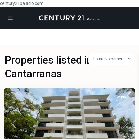
century21palacio.com
Properties listed in
Lo nuevo primero
Cantarranas
Cantarranas
,
Cuernavaca
Venta
Previous
Next