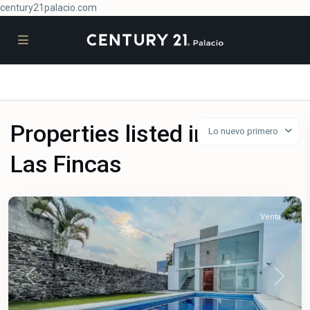
century21palacio.com
Properties listed in
Lo nuevo primero
Las
Las Fincas
Fincas
,
Jiutepec
Venta
Previous
Next