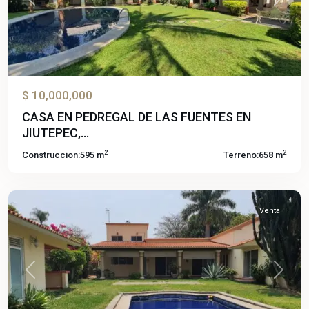
Previous
Next
$ 10,000,000
Pedregal
CASA EN PEDREGAL DE LAS FUENTES EN
de
JIUTEPEC,...
Las
2
2
Construccion:
595 m
Terreno:
658 m
Fuentes
,
Jiutepec
Venta
Previous
Next