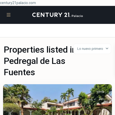
century21palacio.com
Properties listed in
Lo nuevo primero
Pedregal
Pedregal de Las
de
Las
Fuentes
Fuentes
,
Jiutepec
Venta