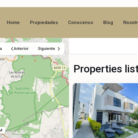
Home
Propiedades
Conocenos
Blog
Nosot
a
Anterior
Siguiente
Santa
Fe
Properties lis
Lifestyle
,
25
Xochitepec
Previous
M