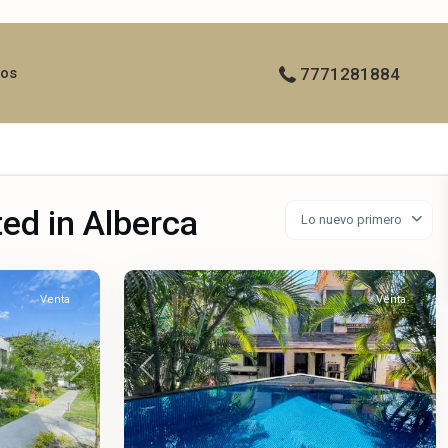
ros
7771281884
ted in Alberca
Lo nuevo primero
49
Brisas
Venta
Venta
Previous
Next
Next