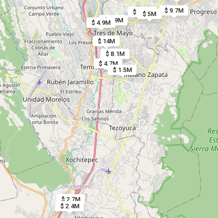
$ 9.7M
$ 3.6M
$ 5M
$ 8.9M
$ 4.9M
$ 14M
$ 8.1M
$ 4.7M
$ 1.5M
$ 2.7M
$ 2.4M