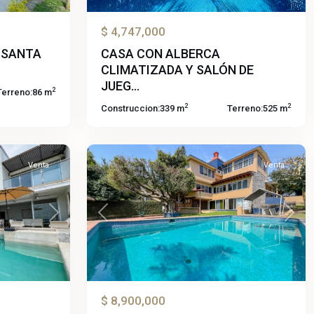
$ 4,747,000
CASA CON ALBERCA
 SANTA
CLIMATIZADA Y SALÓN DE
Lomas
JUEG...
2
Terreno:
86 m
de
2
2
Construccion:
339 m
Terreno:
525 m
Cuernavaca
,
66
Temixco
Venta
Venta
Next
Previous
Next
$ 8,900,000
Condominio