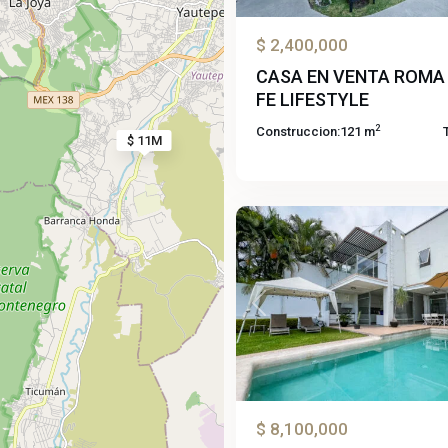
$ 2,400,000
CASA EN VENTA ROMA
FE LIFESTYLE
2
Construccion:
121 m
Burgos
$ 11M
Bugambilias
,
59
Temixco
Previous
$ 8,100,000