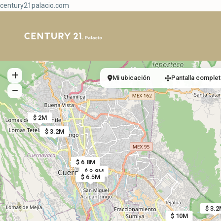
century21palacio.com
Mi ubicación
Pantalla complet
$ 2M
$ 3.2M
$ 6.8M
$ 3.8M
$ 6.5M
$ 3.2
$ 10M