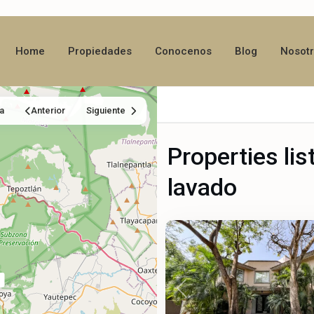
Home
Propiedades
Conocenos
Blog
Nosot
a
Anterior
Siguiente
Properties lis
lavado
Palmira
,
66
Cuernavaca
Previous