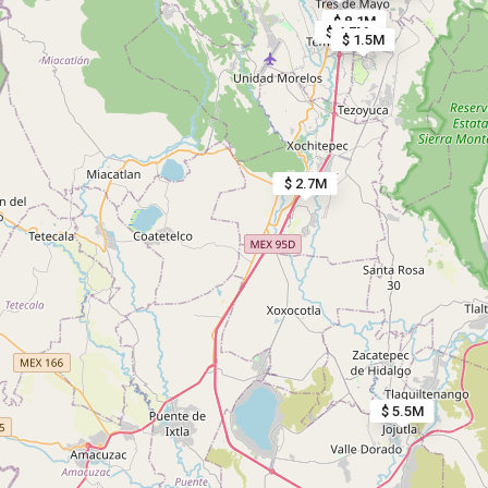
$ 8.1M
$ 4.7M
$ 1.5M
$ 2.7M
$ 5.5M