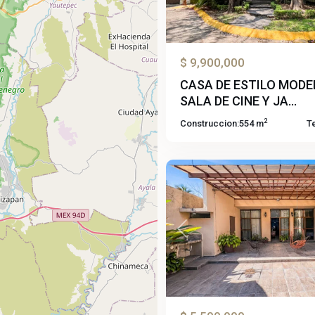
$ 9,900,000
Jojutla
CASA DE ESTILO MOD
De
SALA DE CINE Y JA...
Juárez
2
Construccion:
554 m
T
Centro
,
55
Jojutla
Previous