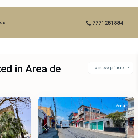
ros
7771281884
ted in Area de
Lo nuevo primero
Altavista
,
61
Cuernavaca
Venta
Venta
Next
Previous
Next