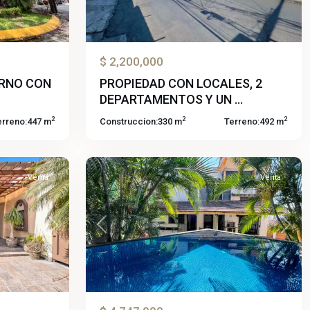
$ 2,200,000
ERNO CON
PROPIEDAD CON LOCALES, 2
DEPARTAMENTOS Y UN ...
2
2
2
erreno:
447 m
Construccion:
330 m
Terreno:
492 m
49
Brisas
Venta
Venta
Previous
Next
Next