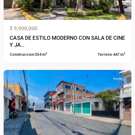
$ 9,900,000
CASA DE ESTILO MODERNO CON SALA DE CINE
Y JA...
2
2
Construccion:
554 m
Terreno:
447 m
Altavista
,
Cuernavaca
Venta
Previous
Next