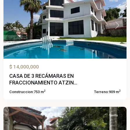
Venta
Previous
Next
$ 14,000,000
CASA DE 3 RECÁMARAS EN
FRACCIONAMIENTO ATZIN...
2
2
Construccion:
753 m
Terreno:
909 m
Acapantzingo
,
Cuernavaca
Venta