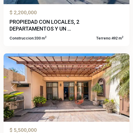
$ 2,200,000
Jojutla
PROPIEDAD CON LOCALES, 2
De
DEPARTAMENTOS Y UN ...
Juárez
2
2
Construccion:
330 m
Terreno:
492 m
Centro
,
Jojutla
Venta
Previous
Next
$ 5,500,000