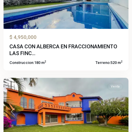
$ 4,950,000
CASA CON ALBERCA EN FRACCIONAMIENTO
Lomas
LAS FINC...
de
2
2
Construccion:
180 m
Terreno:
520 m
Atzingo
,
Cuernavaca
Venta
Previous
Next