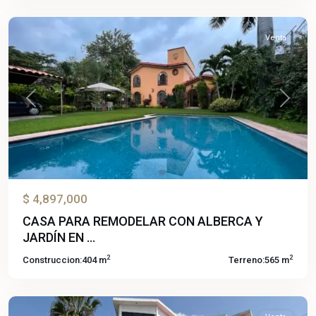
Temixco
Venta
Previous
Next
$ 4,897,000
CASA PARA REMODELAR CON ALBERCA Y
JARDÍN EN ...
2
2
Construccion:
404 m
Terreno:
565 m
Burgos
,
Temixco