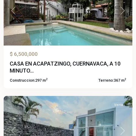
Previous
Next
$ 6,500,000
CASA EN ACAPATZINGO, CUERNAVACA, A 10
MINUTO...
Las
2
2
Construccion:
297 m
Terreno:
367 m
Fincas
,
Jiutepec
Venta
Previous
Next