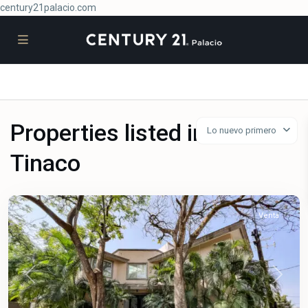
century21palacio.com
Properties listed in
Lo nuevo primero
Tinaco
Palmira
,
Cuernavaca
Venta
Previous
Next