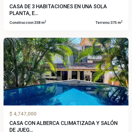
CASA DE 3 HABITACIONES EN UNA SOLA
PLANTA, E...
2
2
Construccion:
338 m
Terreno:
375 m
Brisas
Venta
Previous
Next
$ 4,747,000
CASA CON ALBERCA CLIMATIZADA Y SALÓN
Lomas
DE JUEG...