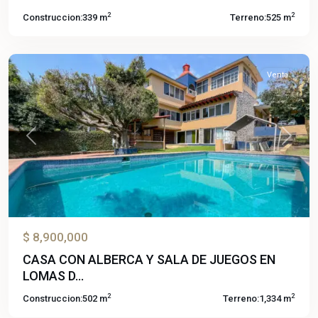
de
2
2
Construccion:
339 m
Terreno:
525 m
Cuernavaca
,
Temixco
Venta
Previous
Next
$ 8,900,000
CASA CON ALBERCA Y SALA DE JUEGOS EN
Lomas
LOMAS D...
de
2
2
Construccion:
502 m
Terreno:
1,334 m
Cuernavaca
,