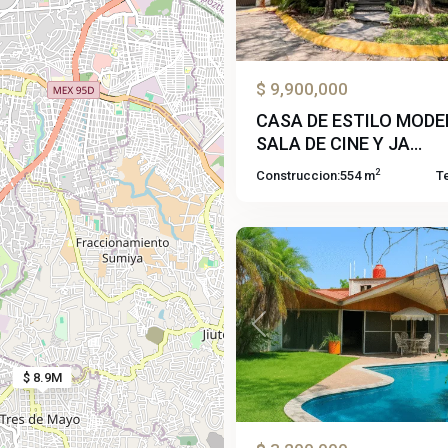
$ 9,900,000
CASA DE ESTILO MOD
SALA DE CINE Y JA...
2
Construccion:
554 m
T
Analco
,
10
Cuernavaca
Previous
$ 8.9M