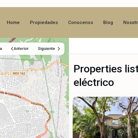
Home
Propiedades
Conocenos
Blog
Nosot
a
Anterior
Siguiente
Properties lis
eléctrico
Palmira
,
66
Cuernavaca
Previous