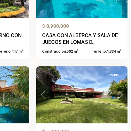
$ 8,900,000
ERNO CON
CASA CON ALBERCA Y SALA DE
JUEGOS EN LOMAS D...
Hacienda
2
2
2
erreno:
447 m
Construccion:
502 m
Terreno:
1,334 m
Tétela
,
59
Cuernavaca
Venta
Venta
Next
Previous
Next