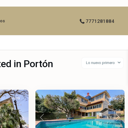
ros
7771281884
ted in Portón
Lo nuevo primero
Lomas
de
Cuernavaca
,
66
Temixco
Venta
Venta
Next
Previous
Next