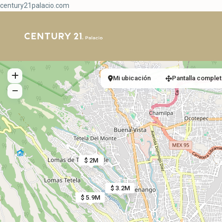
century21palacio.com
Mi ubicación
Pantalla complet
$ 2M
$ 3.2M
$ 5.9M