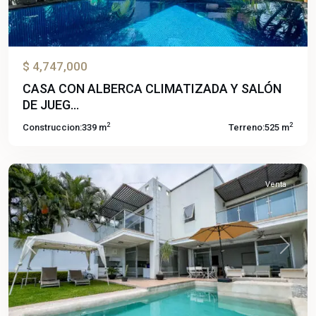
$ 4,747,000
CASA CON ALBERCA CLIMATIZADA Y SALÓN
DE JUEG...
Burgos
2
2
Construccion:
339 m
Terreno:
525 m
Bugambilias
,
Temixco
Venta
Previous
Next