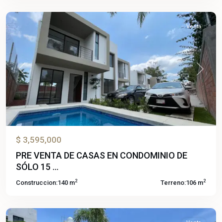
Jiutepec
Venta
Previous
Next
$ 3,595,000
PRE VENTA DE CASAS EN CONDOMINIO DE
Santa
SÓLO 15 ...
Fe
2
2
Construccion:
140 m
Terreno:
106 m
Lifestyle
,
Xochitepec