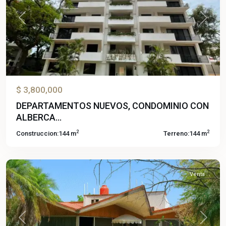
Previous
Next
$ 3,800,000
DEPARTAMENTOS NUEVOS, CONDOMINIO CON
ALBERCA...
2
2
Construccion:
144 m
Terreno:
144 m
Analco
,
Cuernavaca
Venta
Previous
Next