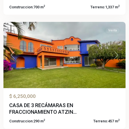
de
2
2
Construccion:
700 m
Terreno:
1,337 m
Atzingo
,
Cuernavaca
Venta
Previous
Next
$ 6,250,000
CASA DE 3 RECÁMARAS EN
Lomas
FRACCIONAMIENTO ATZIN...
de
2
2
Construccion:
290 m
Terreno:
457 m
Jiutepec
,