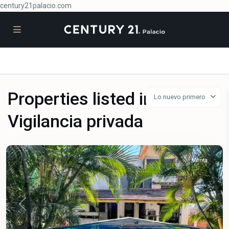
century21palacio.com
Properties listed in
Lo nuevo primero
Vigilancia privada
Brisas
Venta
Previous
Next