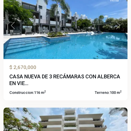
Venta
Previous
Next
$ 2,670,000
CASA NUEVA DE 3 RECÁMARAS CON ALBERCA
EN VIE...
2
2
Construccion:
116 m
Terreno:
100 m
Cantarranas
,
Cuernavaca
Venta