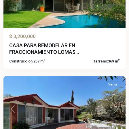
$ 3,200,000
CASA PARA REMODELAR EN
El
FRACCIONAMIENTO LOMAS...
Paraje
2
2
Construccion:
257 m
Terreno:
369 m
Texcal
,
Jiutepec
Venta
Previous
Next