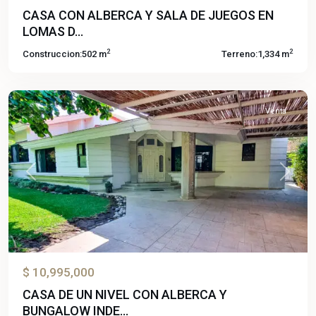
CASA CON ALBERCA Y SALA DE JUEGOS EN
LOMAS D...
2
2
Construccion:
502 m
Terreno:
1,334 m
Yautepec
Venta
Previous
Next
$ 10,995,000
CASA DE UN NIVEL CON ALBERCA Y
Lomas
BUNGALOW INDE...