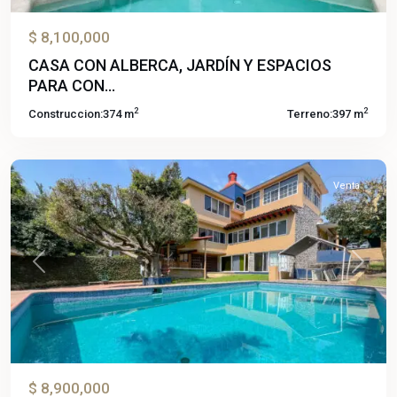
$ 8,100,000
CASA CON ALBERCA, JARDÍN Y ESPACIOS
Lomas
PARA CON...
de
2
2
Construccion:
374 m
Terreno:
397 m
Cuernavaca
,
Temixco
Venta
Previous
Next
$ 8,900,000