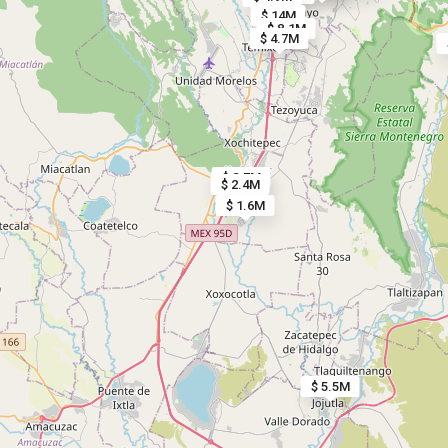
$ 14M
$ 8.1M
$ 4.7M
$ 2.7M
$ 2.4M
$ 1.6M
$ 5.5M