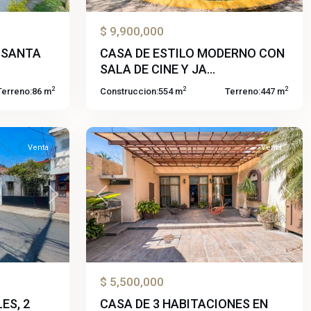
$ 9,900,000
Jojutla
 SANTA
CASA DE ESTILO MODERNO CON
De
SALA DE CINE Y JA...
Juárez
2
2
2
Terreno:
86 m
Construccion:
554 m
Terreno:
447 m
Centro
,
55
Jojutla
Venta
Venta
Next
Previous
Next
$ 5,500,000
ES, 2
CASA DE 3 HABITACIONES EN