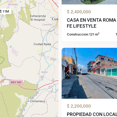
$ 2,400,000
$ 11M
CASA EN VENTA ROMA
FE LIFESTYLE
2
Construccion:
121 m
Altavista
,
61
Cuernavaca
Previous
$ 2,200,000
PROPIEDAD CON LOCAL