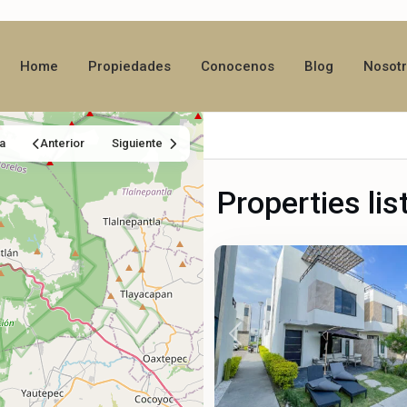
Home
Propiedades
Conocenos
Blog
Nosot
a
Anterior
Siguiente
Santa
Fe
Properties li
Lifestyle
,
25
Xochitepec
Previous