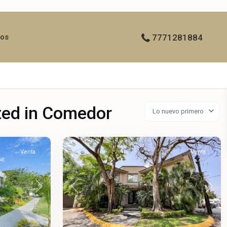
ros
7771281884
sted in Comedor
Lo nuevo primero
Palmira
,
66
Cuernavaca
Venta
Venta
Next
Previous
Next